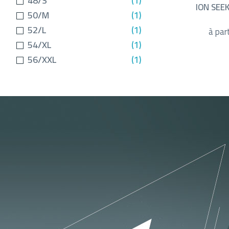
48/S
(1)
ION SEEK
50/M
(1)
52/L
(1)
à part
54/XL
(1)
56/XXL
(1)