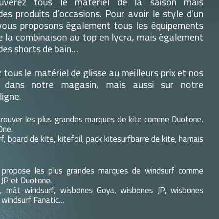
uverez tous le matériel de la saison mais
es produits d’occasions. Pour avoir le style d’un
 vous proposons également tous les équipements
e la combinaison au top en lycra, mais également
 des shorts de bain…
tous le matériel de glisse au meilleurs prix et nos
 dans notre magasin, mais aussi sur notre
ligne.
trouver les plus grandes marques de kite comme Duotone,
One.
rf, board de kite, kitefoil, pack kitesurfbarre de kite, harnais
 propose les plus grandes marques de windsurf comme
 JP et Duotone.
rf, mât windsurf, wisbones Goya, wisbones JP, wisbones
 windsurf Fanatic…