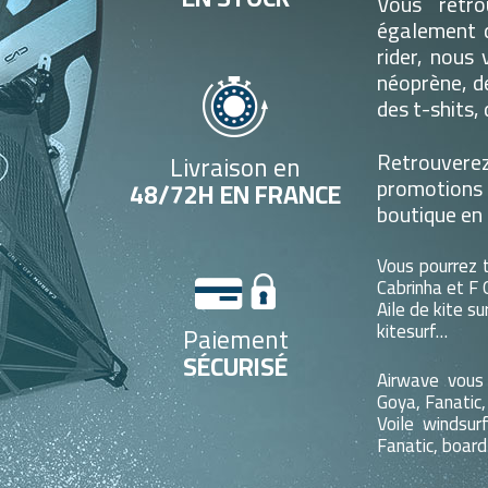
Vous retro
également d
rider, nous
néoprène, d
des t-shits,
Retrouverez 
Livraison en
promotions
48/72H EN FRANCE
boutique en 
Vous pourrez 
Cabrinha et F 
Aile de kite su
kitesurf…
Paiement
SÉCURISÉ
Airwave vous
Goya, Fanatic,
Voile windsu
Fanatic, board