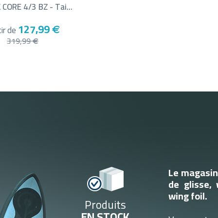
 CORE 4/3 BZ - Tai...
127,99
ir de
€
319,99
€
Le magasin 
de glisse, 
wing foil.
Produits
EN STOCK