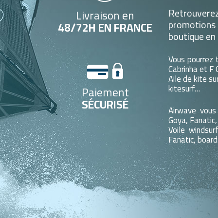
Retrouverez 
Livraison en
promotions
48/72H EN FRANCE
boutique en 
Vous pourrez 
Cabrinha et F 
Aile de kite su
kitesurf…
Paiement
SÉCURISÉ
Airwave vous
Goya, Fanatic,
Voile windsu
Fanatic, board