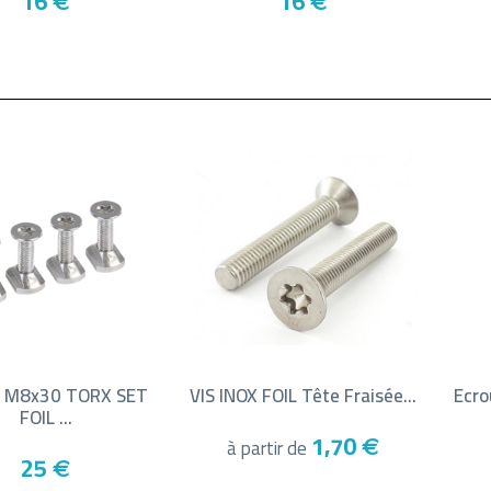
16
16
 M8x30 TORX SET
VIS INOX FOIL Tête Fraisée...
Ecro
FOIL ...
1,70
à partir de
€
25
€