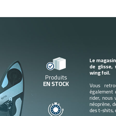
Le magasin 
de glisse, 
wing foil.
Produits
EN STOCK
Vous retro
également d
rider, nous
néoprène, d
des t-shits,