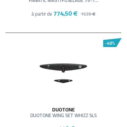
FANATIC MAST/FUSELAGE 75-7...
774,50
à partir de
€
1539
€
-40%
DUOTONE
DUOTONE WING SET WHIZZ SLS