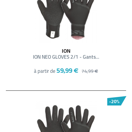
ION
ION NEO GLOVES 2/1 - Gants...
59,99
à partir de
€
74,99
€
-20%