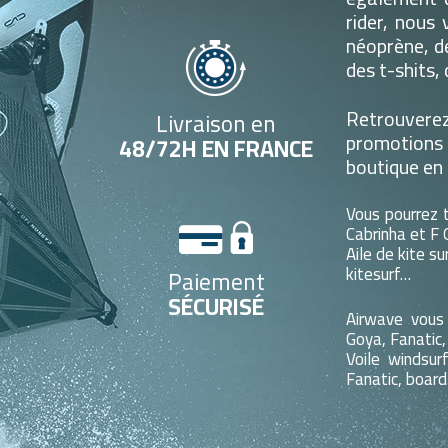
rider, nous
néoprène, d
des t-shits,
Retrouverez 
Livraison en
promotions
48/72H EN FRANCE
boutique en 
Vous pourrez 
Cabrinha et F 
Aile de kite su
kitesurf…
Paiement
SÉCURISÉ
Airwave vous
Goya, Fanatic,
Voile windsu
Fanatic, board