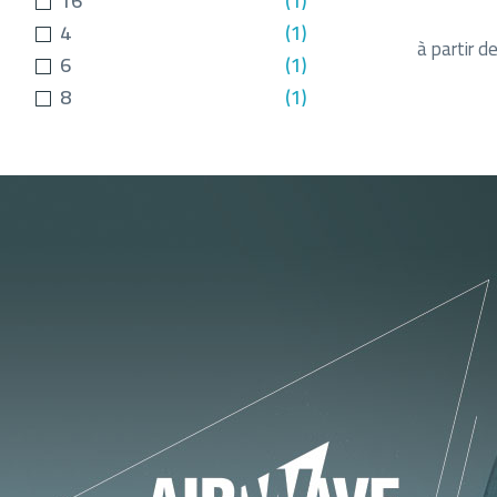
16
(1)
4
(1)
à partir d
6
(1)
8
(1)