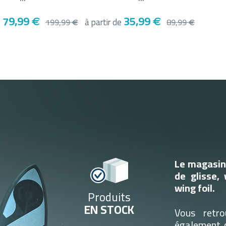
79,99
35,99
e
€
à partir de
€
199,99
89,99
€
€
Le magasin 
de glisse, 
wing foil.
Produits
EN STOCK
Vous retro
également d