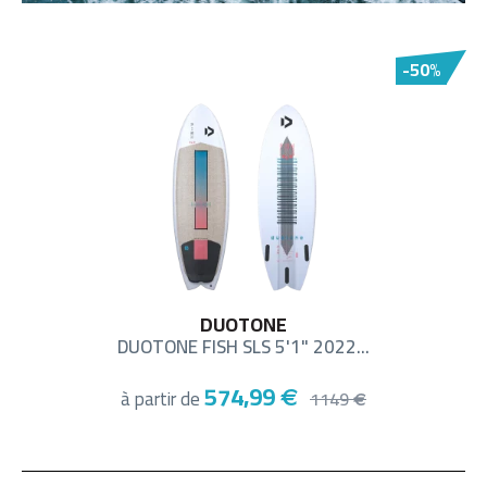
-50%
DUOTONE
DUOTONE FISH SLS 5'1" 2022...
574,99
à partir de
€
1149
€