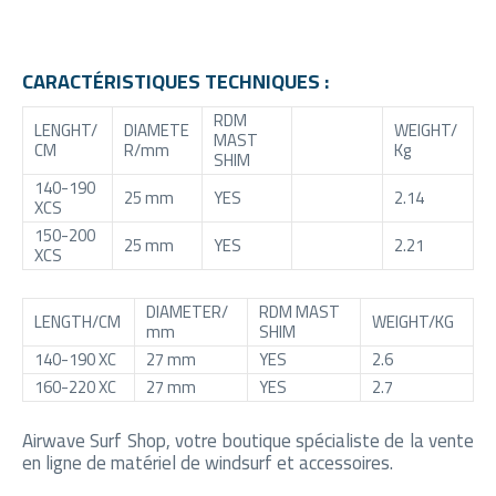
CARACTÉRISTIQUES TECHNIQUES :
RDM
LENGHT/
DIAMETE
WEIGHT/
MAST
CM
R/mm
Kg
SHIM
140-190
25 mm
YES
2.14
XCS
150-200
25 mm
YES
2.21
XCS
DIAMETER/
RDM MAST
LENGTH/CM
WEIGHT/KG
mm
SHIM
140-190 XC
27 mm
YES
2.6
160-220 XC
27 mm
YES
2.7
Airwave Surf Shop, votre boutique spécialiste de la vente
en ligne de matériel de windsurf et accessoires.