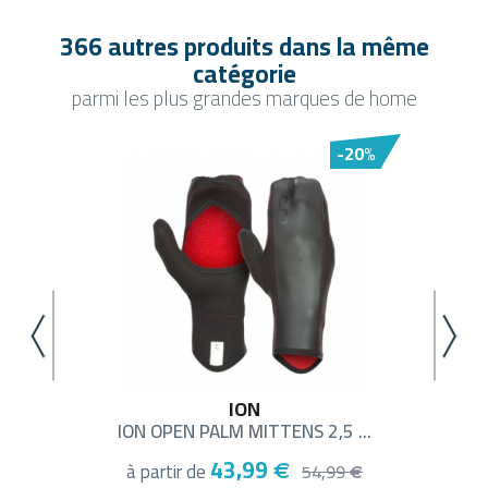
366 autres produits dans la même
catégorie
parmi les plus grandes marques de home
-20%
..
ION
ION OPEN PALM MITTENS 2,5 ...
JP
43,99
à partir de
€
54,99
€