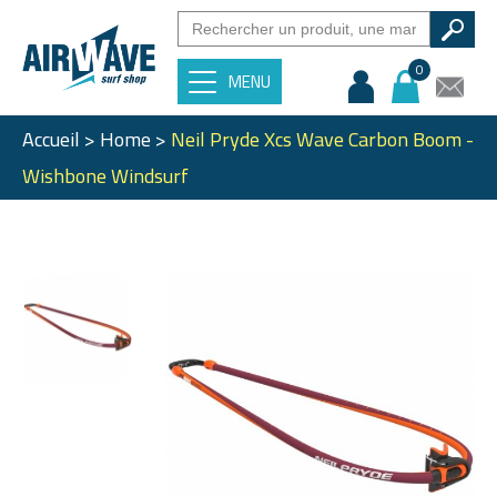
0
MENU
Accueil
>
Home
>
Neil Pryde Xcs Wave Carbon Boom -
Wishbone Windsurf