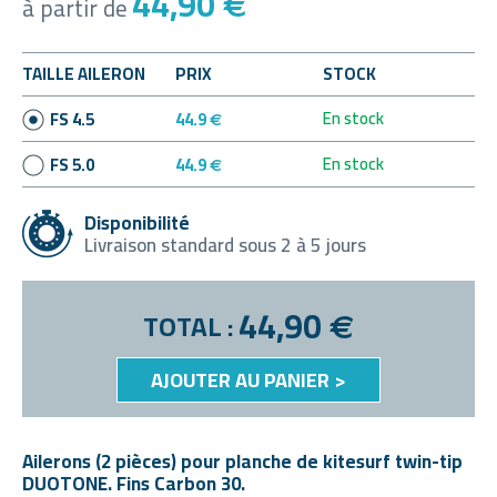
44,90
€
à partir de
TAILLE AILERON
PRIX
STOCK
En stock
FS 4.5
44.9
€
En stock
FS 5.0
44.9
€
Disponibilité
Livraison standard sous 2 à 5 jours
44,90
TOTAL :
€
AJOUTER AU PANIER >
Ailerons (2 pièces) pour planche de kitesurf twin-tip
DUOTONE. Fins Carbon 30.