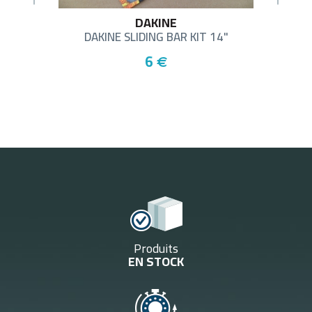
DAKINE
..
DAKINE SLIDING BAR KIT 14"
RA
6
€
Produits
EN STOCK