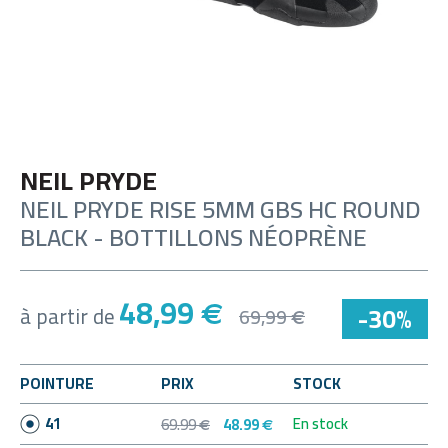
NEIL PRYDE
NEIL PRYDE RISE 5MM GBS HC ROUND
BLACK - BOTTILLONS NÉOPRÈNE
48,99
€
-30%
à partir de
69,99
€
POINTURE
PRIX
STOCK
En stock
41
69.99
48.99
€
€