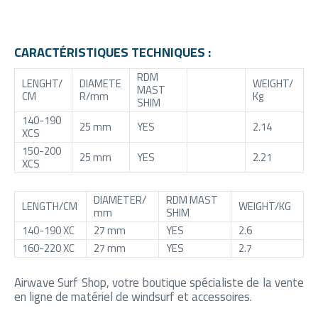
CARACTÉRISTIQUES TECHNIQUES :
RDM
LENGHT/
DIAMETE
WEIGHT/
MAST
CM
R/mm
Kg
SHIM
140-190
25 mm
YES
2.14
XCS
150-200
25 mm
YES
2.21
XCS
DIAMETER/
RDM MAST
LENGTH/CM
WEIGHT/KG
mm
SHIM
140-190 XC
27 mm
YES
2.6
160-220 XC
27 mm
YES
2.7
Airwave Surf Shop, votre boutique spécialiste de la vente
en ligne de matériel de windsurf et accessoires.