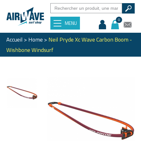
0
MENU
Accueil
>
Home
>
Neil Pryde Xc Wave Carbon Boom -
Wishbone Windsurf